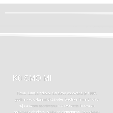
K0 SMO MI
Firma „LimSar“ d.o.o. Sarajevo osnovana je 1997.
godine kao ovlašeni distributer švedske firme Lindab
koja u svom asortimanu ima sve vrste limova za
pokrivanje objekata, oluka sa elementima, kompletnih