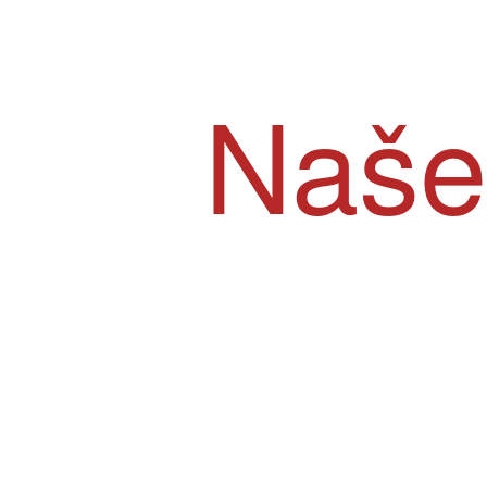
Naše
klijente
je