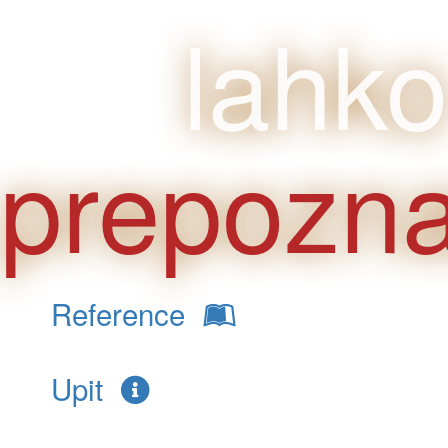
lahko
prepozna
Reference
Upit