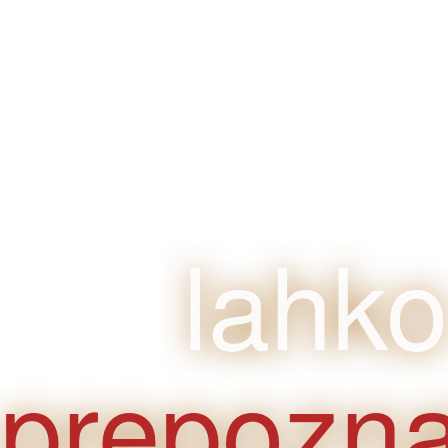
klijente
je
lahko
prepozna