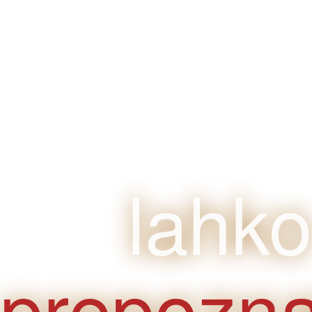
klijente
je
lahko
prepozna