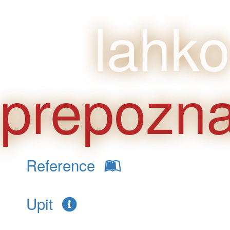
lahko
prepozna
Reference
Upit