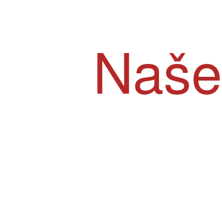
Naše
klijente
je