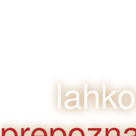
klijente
je
lahko
prepozna