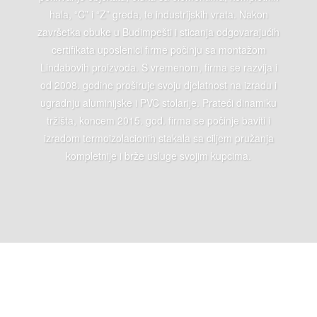
hala, “C” i “Z” greda, te industrijskih vrata. Nakon
završetka obuke u Budimpešti i sticanja odgovarajućih
certifikata uposlenici firme počinju sa montažom
Lindabovih proizvoda. S vremenom, firma se razvija i
od 2008. godine proširuje svoju djelatnost na izradu i
ugradnju aluminijske i PVC stolarije. Prateći dinamiku
tržišta, koncem 2015. god. firma se počinje baviti i
izradom termoizolacionih stakala sa ciljem pružanja
kompletnije i brže usluge svojim kupcima.