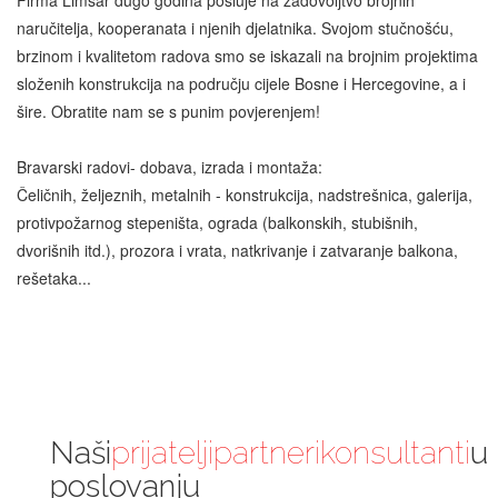
Firma Limsar dugo godina posluje na zadovoljtvo brojnih
naručitelja, kooperanata i njenih djelatnika. Svojom stučnošću,
brzinom i kvalitetom radova smo se iskazali na brojnim projektima
složenih konstrukcija na području cijele Bosne i Hercegovine, a i
šire. Obratite nam se s punim povjerenjem!
Bravarski radovi- dobava, izrada i montaža:
Čeličnih, željeznih, metalnih - konstrukcija, nadstrešnica, galerija,
protivpožarnog stepeništa, ograda (balkonskih, stubišnih,
dvorišnih itd.), prozora i vrata, natkrivanje i zatvaranje balkona,
rešetaka...
Naši
prijatelji
partneri
konsultanti
u
poslovanju